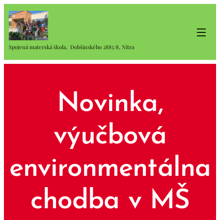
Spojená materská škola, Dobšinského 2885/8, Nitra
Novinka,
výučbová
environmentálna
chodba v MŠ