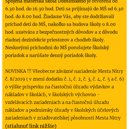
Spojená materská škola Dobšinského j
e otvorená od
6.30 hod. do 16.30 hod. Deti sa prijímajú do MŠ od 6.30
hod. do 8.00 hod. Žiadame Vás, aby ste dodržiavali
príchod detí do MŠ, nakoľko sa budova školy o 8.00
hod. uzatvára z bezpečnostných dôvodov a z dôvodu
riadnej dezinfekcie priestorov a chodieb školy.
Neskorými príchodmi do MŠ porušujete Školský
poriadok a narúšate denný poriadok školy.
NOVINKA !!! Všeobecne záväzné nariadenie Mesta Nitry
č. 8/2019 ( v znení dodatku č. 1, č. 2, č. 3, č. 4, č. 5 a č. 6)
o výške príspevku na čiastočnú úhradu výdavkov a
nákladov v školách, v školských výchovno -
vzdelávacích zariadeniach a na čiastočnú úhradu
nákladov a podmienky úhrady v školských účelových
zariadeniach v zriaďovateľskej pôsobnosti Mesta Nitry
(stiahnuť link nižšie)