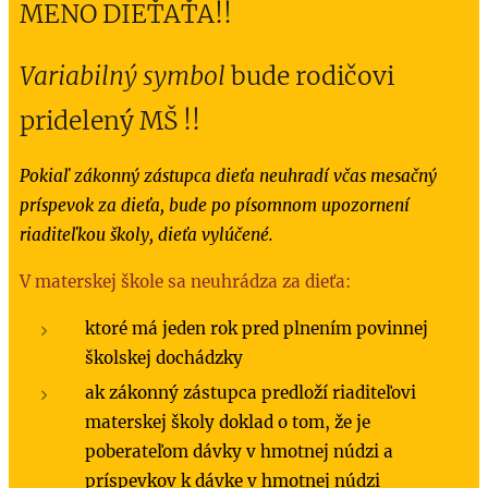
MENO DIEŤAŤA!!
Variabilný symbol
bude rodičovi
pridelený MŠ !!
Pokiaľ zákonný zástupca dieťa neuhradí včas mesačný
príspevok za dieťa, bude po písomnom upozornení
riaditeľkou školy, dieťa vylúčené.
V materskej škole sa neuhrádza za dieťa:
ktoré má jeden rok pred plnením povinnej
školskej dochádzky
ak zákonný zástupca predloží riaditeľovi
materskej školy doklad o tom, že je
poberateľom dávky v hmotnej núdzi a
príspevkov k dávke v hmotnej núdzi