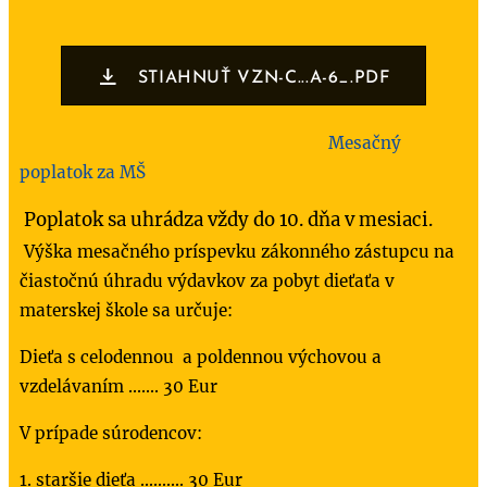
STIAHNUŤ VZN-C...A-6_.PDF
Mesačný
poplatok za MŠ
Poplatok sa uhrádza vždy do 10. dňa v mesiaci.
Výška mesačného príspevku zákonného zástupcu na
čiastočnú úhradu výdavkov za pobyt dieťaťa v
materskej škole sa určuje:
Dieťa s celodennou a poldennou výchovou a
vzdelávaním ....... 30 Eur
V prípade súrodencov:
1. staršie dieťa .......... 30 Eur