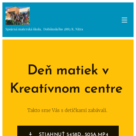
Spojená materská škola, Dobšinského 2885/8, Nitra
Deň matiek v
Kreatívnom centre
Takto sme Vás s detičkami zabávali.
STIAHNUŤ 5458D...505A.MP4